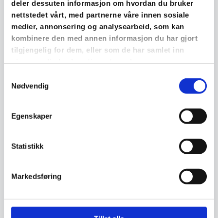
deler dessuten informasjon om hvordan du bruker
nettstedet vårt, med partnerne våre innen sosiale
medier, annonsering og analysearbeid, som kan
kombinere den med annen informasjon du har gjort
tilgjengelig for dem, eller som de har samlet inn
gjennom din bruk av tjenestene deres.
Samtykkevalg
Nødvendig
Egenskaper
Sentral godkjenning
Statistikk
Mesterbrev
Markedsføring
VVS Fagmann