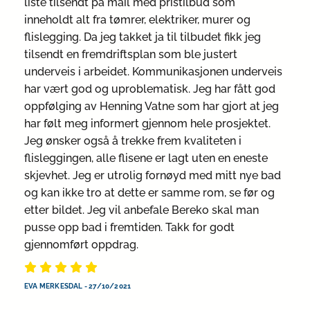
liste tilsendt på mail med pristilbud som
inneholdt alt fra tømrer, elektriker, murer og
flislegging. Da jeg takket ja til tilbudet fikk jeg
tilsendt en fremdriftsplan som ble justert
underveis i arbeidet. Kommunikasjonen underveis
har vært god og uproblematisk. Jeg har fått god
oppfølging av Henning Vatne som har gjort at jeg
har følt meg informert gjennom hele prosjektet.
Jeg ønsker også å trekke frem kvaliteten i
flisleggingen, alle flisene er lagt uten en eneste
skjevhet. Jeg er utrolig fornøyd med mitt nye bad
og kan ikke tro at dette er samme rom, se før og
etter bildet. Jeg vil anbefale Bereko skal man
pusse opp bad i fremtiden. Takk for godt
gjennomført oppdrag.
EVA MERKESDAL
-
27/10/2021