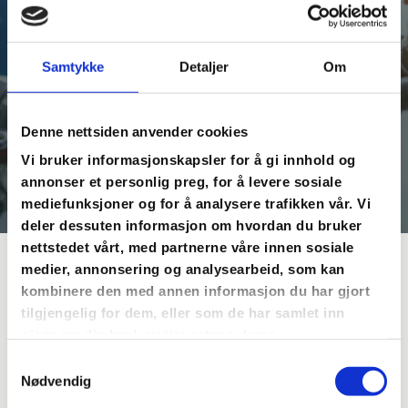
oppstår. Enten det er en uventet
lekkasje eller andre rørrelaterte
problemer som krever øyeblikkelig
Samtykke
Detaljer
Om
oppmerksomhet, står vårt team klart til
å bistå deg.
Denne nettsiden anvender cookies
Vi bruker informasjonskapsler for å gi innhold og
Kontakt oss
annonser et personlig preg, for å levere sosiale
mediefunksjoner og for å analysere trafikken vår. Vi
deler dessuten informasjon om hvordan du bruker
nettstedet vårt, med partnerne våre innen sosiale
medier, annonsering og analysearbeid, som kan
kombinere den med annen informasjon du har gjort
Personlig service fra rørlegger i Bergen
tilgjengelig for dem, eller som de har samlet inn
Mange velger rørlegger i Bergen ut fra pris, men
gjennom din bruk av tjenestene deres.
personlig service har ofte like stor betydning for
Samtykkevalg
totalopplevelsen. Får du god oppfølging fra første
Nødvendig
kontakt til ferdig arbeid, blir prosjektet mer oversiktlig